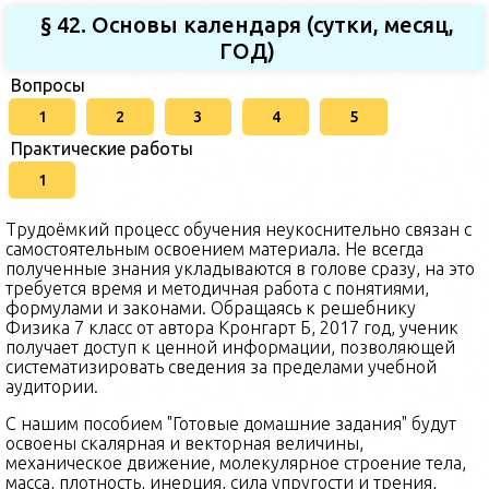
§ 42. Основы календаря (сутки, месяц,
ГОД)
Вопросы
1
2
3
4
5
Практические работы
1
Трудоёмкий процесс обучения неукоснительно связан с
самостоятельным освоением материала. Не всегда
полученные знания укладываются в голове сразу, на это
требуется время и методичная работа с понятиями,
формулами и законами. Обращаясь к решебнику
Физика 7 класс от автора Кронгарт Б, 2017 год, ученик
получает доступ к ценной информации, позволяющей
систематизировать сведения за пределами учебной
аудитории.
С нашим пособием "Готовые домашние задания" будут
освоены скалярная и векторная величины,
механическое движение, молекулярное строение тела,
масса, плотность, инерция, сила упругости и трения,