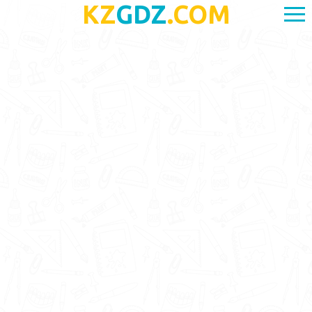
KZ
GDZ
.COM