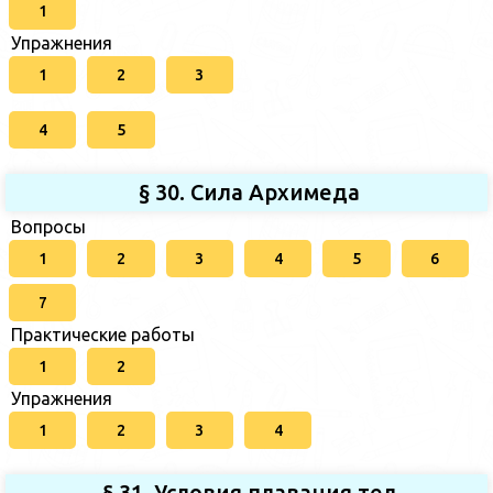
1
Упражнения
1
2
3
4
5
§ 30. Сила Архимеда
Вопросы
1
2
3
4
5
6
7
Практические работы
1
2
Упражнения
1
2
3
4
§ 31. Условия плавания тел