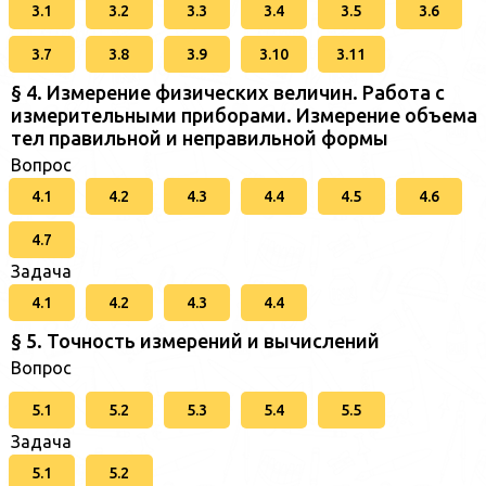
3.1
3.2
3.3
3.4
3.5
3.6
3.7
3.8
3.9
3.10
3.11
§ 4. Измерение физических величин. Работа с
измерительными приборами. Измерение объема
тел правильной и неправильной формы
Вопрос
4.1
4.2
4.3
4.4
4.5
4.6
4.7
Задача
4.1
4.2
4.3
4.4
§ 5. Точность измерений и вычислений
Вопрос
5.1
5.2
5.3
5.4
5.5
Задача
5.1
5.2