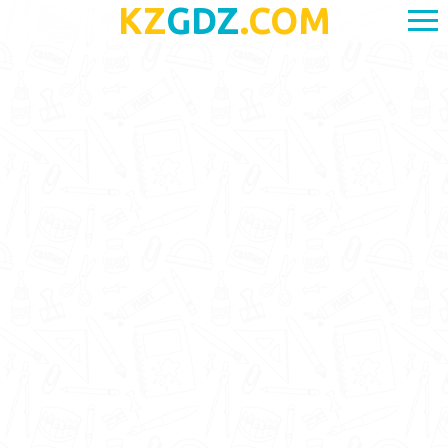
KZ
GDZ
.COM