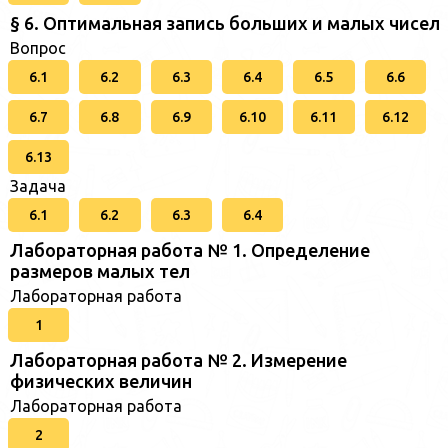
§ 6. Оптимальная запись больших и малых чисел
Вопрос
6.1
6.2
6.3
6.4
6.5
6.6
6.7
6.8
6.9
6.10
6.11
6.12
6.13
Задача
6.1
6.2
6.3
6.4
Лабораторная работа № 1. Определение
размеров малых тел
Лабораторная работа
1
Лабораторная работа № 2. Измерение
физических величин
Лабораторная работа
2