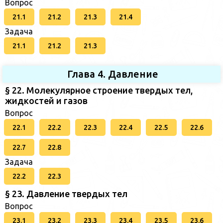
Вопрос
21.1
21.2
21.3
21.4
Задача
21.1
21.2
21.3
Глава 4. Давление
§ 22. Молекулярное строение твердых тел,
жидкостей и газов
Вопрос
22.1
22.2
22.3
22.4
22.5
22.6
22.7
22.8
Задача
22.2
22.3
§ 23. Давление твердых тел
Вопрос
23.1
23.2
23.3
23.4
23.5
23.6