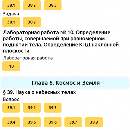
38.1
38.2
38.3
Задача
38.1
38.2
Лабораторная работа № 10. Определение
работы, совершаемой при равномерном
поднятии тела. Определение КПД наклонной
плоскости
Лабораторная работа
10
Глава 6. Космос и Земля
§ 39. Наука о небесных телах
Вопрос
39.1
39.2
39.3
39.4
39.5
39.6
39.7
39.8