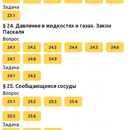
Задача
23.1
§ 24. Давление в жидкостях и газах. Закон
Паскаля
Вопрос
24.1
24.2
24.3
24.4
24.5
24.6
24.7
24.8
24.9
Задача
24.1
24.2
§ 25. Сообщающиеся сосуды
Вопрос
25.1
25.2
25.3
25.4
25.5
25.6
Задача