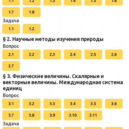
1.1
1.2
1.3
1.4
1.5
1.6
1.7
1.8
Задача
1.1
1.2
§ 2. Научные методы изучения природы
Вопрос
2.1
2.2
2.3
2.4
2.5
2.6
2.7
§ 3. Физические величины. Скалярные и
векторные величины. Международная система
единиц
Вопрос
3.1
3.2
3.3
3.4
3.5
3.6
3.7
3.8
3.9
3.10
3.11
Задача