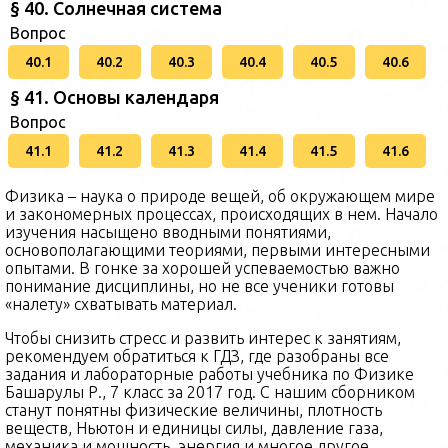
§ 40. Солнечная система
Вопрос
40.1
40.2
40.3
40.4
40.5
40.6
§ 41. Основы календаря
Вопрос
41.1
41.2
41.3
41.4
41.5
41.6
Физика – наука о природе вещей, об окружающем мире
и закономерных процессах, происходящих в нем. Начало
изучения насыщено вводными понятиями,
основополагающими теориями, первыми интересными
опытами. В гонке за хорошей успеваемостью важно
понимание дисциплины, но не все ученики готовы
«налету» схватывать материал.
Чтобы снизить стресс и развить интерес к занятиям,
рекомендуем обратиться к ГДЗ, где разобраны все
задания и лабораторные работы учебника по Физике
Башарулы Р., 7 класс за 2017 год. С нашим сборником
станут понятны физические величины, плотность
веществ, Ньютон и единицы силы, давление газа,
механика и мощность, энергия и многое другое.