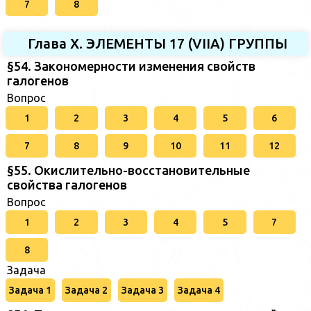
7
8
Глава X. ЭЛЕМЕНТЫ 17 (VIIA) ГРУППЫ
§54. Закономерности изменения свойств
галогенов
Вопрос
1
2
3
4
5
6
7
8
9
10
11
12
§55. Окислительно-восстановительные
свойства галогенов
Вопрос
1
2
3
4
5
7
8
Задача
Задача 1
Задача 2
Задача 3
Задача 4