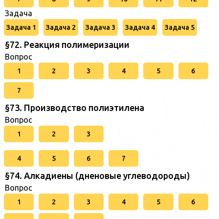
Задача
Задача 1
Задача 2
Задача 3
Задача 4
Задача 5
§72. Реакция полимеризации
Вопрос
1
2
3
4
5
6
7
§73. Производство полиэтилена
Вопрос
1
2
3
4
5
6
7
§74. Алкадиены (дненовые углеводороды)
Вопрос
1
2
3
4
5
6