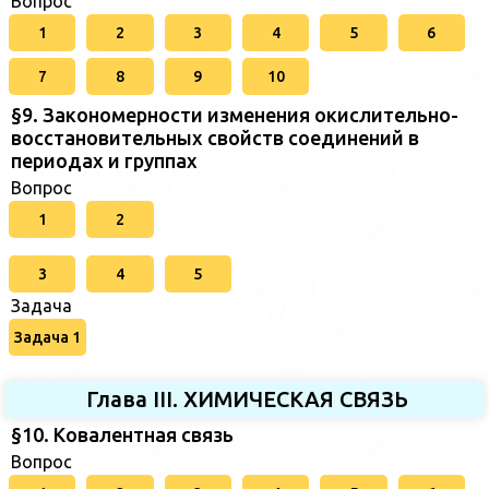
Вопрос
1
2
3
4
5
6
7
8
9
10
§9. Закономерности изменения окислительно-
восстановительных свойств соединений в
периодах и группах
Вопрос
1
2
3
4
5
Задача
Задача 1
Глава III. ХИМИЧЕСКАЯ СВЯЗЬ
§10. Ковалентная связь
Вопрос