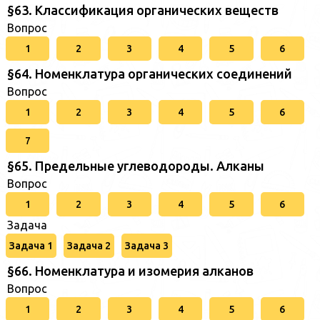
§63. Классификация органических веществ
Вопрос
1
2
3
4
5
6
§64. Номенклатура органических соединений
Вопрос
1
2
3
4
5
6
7
§65. Предельные углеводороды. Алканы
Вопрос
1
2
3
4
5
6
Задача
Задача 1
Задача 2
Задача 3
§66. Номенклатура и изомерия алканов
Вопрос
1
2
3
4
5
6