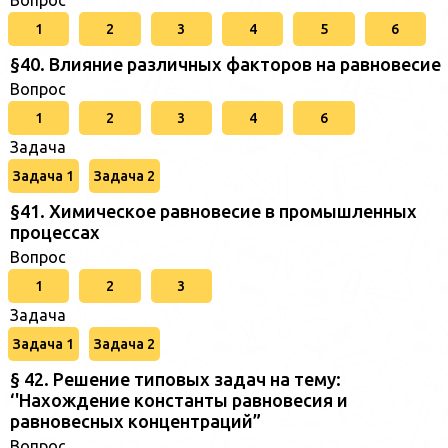
Вопрос
1
2
3
4
5
6
§40. Влияние различных факторов на равновесие
Вопрос
1
2
3
4
6
Задача
Задача 1
Задача 2
§41. Химическое равновесие в промышленных
процессах
Вопрос
1
2
3
Задача
Задача 1
Задача 2
§ 42. Решение типовых задач на тему:
‘'Нахождение константы равновесия и
равновесных концентраций”
Вопрос