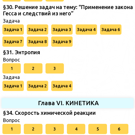
§30. Решение задач на тему: “Применение закона
Гесса и следствий из него”
Задача
Задача 1
Задача 2
Задача 3
Задача 4
Задача 6
Задача 7
Задача 8
Задача 9
§31. Энтропия
Вопрос
1
2
3
Задача
Задача 1
Задача 2
Задача 4
Глава VI. КИНЕТИКА
§34. Скорость химической реакции
Вопрос
1
2
3
4
5
6