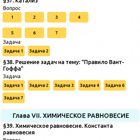
§37. Катализ
Вопрос
1
2
3
4
5
6
7
Задача
Задача 1
Задача 2
§38. Решение задач на тему: “Правило Вант-
Гоффа”
Задача
Задача 1
Задача 2
Задача 3
Задача 4
Задача 6
Задача 7
Глава VII. ХИМИЧЕСКОЕ РАВНОВЕСИЕ
§39. Химическое равновесие. Константа
равновесия