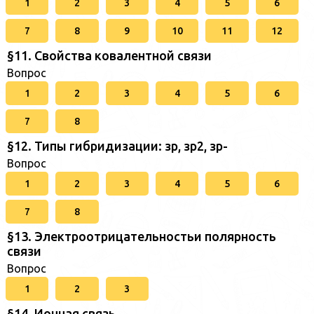
1
2
3
4
5
6
7
8
9
10
11
12
§11. Свойства ковалентной связи
Вопрос
1
2
3
4
5
6
7
8
§12. Типы гибридизации: зр, зр2, зр-
Вопрос
1
2
3
4
5
6
7
8
§13. Электроотрицательностьи полярность
связи
Вопрос
1
2
3
§14. Ионная связь