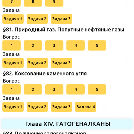
7
8
9
Задача
Задача 1
Задача 2
Задача 3
§81. Природный газ. Попутные нефтяные газы
Вопрос
1
2
3
4
5
Задача
Задача 1
Задача 2
Задача 3
§82. Коксование каменного угля
Вопрос
1
2
3
4
5
Задача
Задача 1
Задача 2
Задача 3
Задача 4
Глава XIV. ГАТОГЕНАЛКАНЫ
§83. Получение галогеналканов