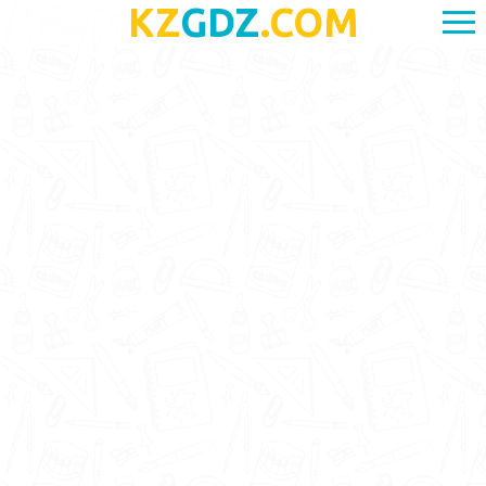
KZ
GDZ
.COM