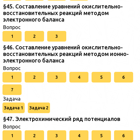
§45. Составление уравнений окислительно-
восстановительных реакций методом
электронного баланса
Вопрос
1
2
3
§46. Составление уравнений окислительно-
восстановительных реакций методом ионно-
электронного баланса
Вопрос
1
2
3
4
5
6
7
Задача
Задача 1
Задача 2
§47. Электрохимический ряд потенциалов
Вопрос
1
2
3
4
5
6