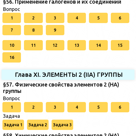
§56. Применение галогенов и их соединений
Вопрос
1
2
3
4
5
6
7
8
9
10
11
12
13
14
15
16
Глава XI. ЭЛЕМЕНТЫ 2 (IIА) ГРУППЫ
§57. Физические свойства элементов 2 (НА)
группы
Вопрос
1
2
3
4
5
6
Задача
Задача 1
Задача 2
Задача 3
§58. Химические свойства элементов 2 (НА)