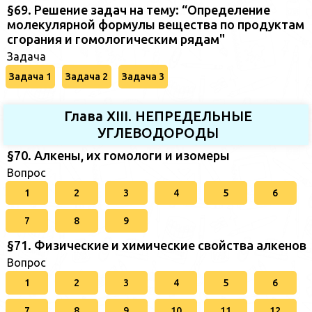
§69. Решение задач на тему: “Определение
молекулярной формулы вещества по продуктам
сгорания и гомологическим рядам"
Задача
Задача 1
Задача 2
Задача 3
Глава XIII. НЕПРЕДЕЛЬНЫЕ
УГЛЕВОДОРОДЫ
§70. Алкены, их гомологи и изомеры
Вопрос
1
2
3
4
5
6
7
8
9
§71. Физические и химические свойства алкенов
Вопрос
1
2
3
4
5
6
7
8
9
10
11
12