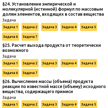
§24. Установление эмпирической и
молекулярной (истинной) формул по массовым
долям элементов, входящих в состав вещества
Задача
Задача 1
Задача 2
Задача 3
Задача 4
Задача 5
Задача 6
Задача 7
§25. Расчет выхода продукта от теоретически
возможного
Задача
Задача 1
Задача 2
Задача 3
Задача 4
Задача 5
Задача 6
Задача 7
§26. Вычисление массы (объема) продукта
реакции по известной массе (объему) исходного
вещества, содержащего примеси
Задача
Задача 1
Задача 2
Задача 3
Задача 4
Задача 5