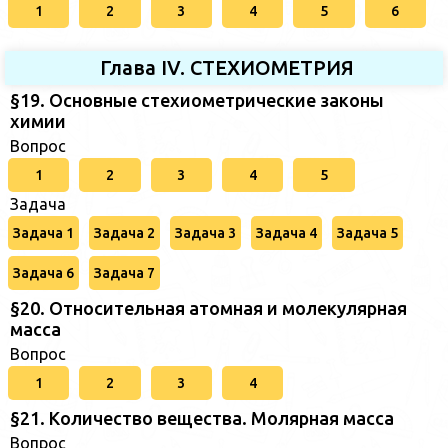
1
2
3
4
5
6
Глава IV. СТЕХИОМЕТРИЯ
§19. Основные стехиометрические законы
химии
Вопрос
1
2
3
4
5
Задача
Задача 1
Задача 2
Задача 3
Задача 4
Задача 5
Задача 6
Задача 7
§20. Относительная атомная и молекулярная
масса
Вопрос
1
2
3
4
§21. Количество вещества. Молярная масса
Вопрос